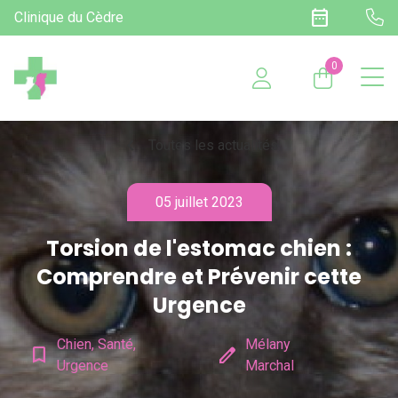
date_range
Clinique du Cèdre
0
chevron_left
Toutes les actualités
05 juillet 2023
Torsion de l'estomac chien :
Comprendre et Prévenir cette
Urgence
Chien, Santé,
Mélany
bookmark_border
edit
Urgence
Marchal