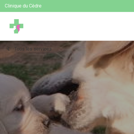
Clinique du Cèdre
chevron_left
Tous les services