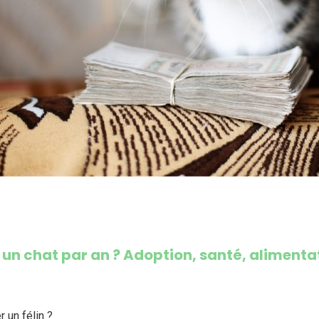
n chat par an ? Adoption, santé, alimentat
 un félin ?