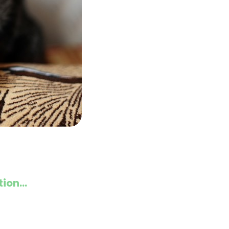
ion...