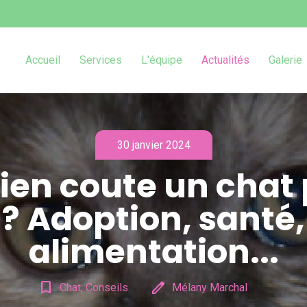
Accueil
Services
L'équipe
Actualités
Galerie
30 janvier 2024
en coute un chat 
? Adoption, santé,
alimentation...
bookmark_border
edit
Chat, Conseils
Mélany Marchal