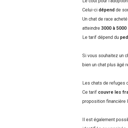
Le coût pour l'adoption 
Celui-ci
dépend
de son
Un chat de race acheté
atteindre
3000 à 5000
Le tarif dépend du
ped
Si vous souhaitez un c
bien un chat plus âgé 
Les chats de refuges
Ce tarif
couvre
les
fr
proposition financière 
Il est également possi