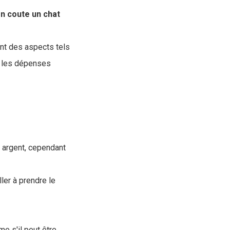
n coute un chat
ant des aspects tels
ue les dépenses
n argent, cependant
ller à prendre le
me s'il peut être