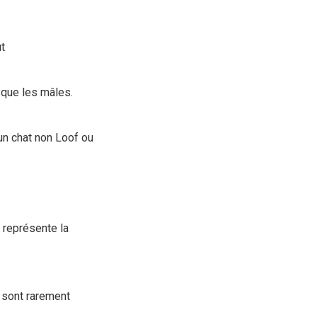
t
 que les mâles.
un chat non Loof ou
i représente la
i sont rarement