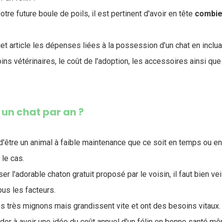
otre future boule de poils, il est pertinent d'avoir en tête
combie
t article les dépenses liées à la possession d’un chat en inclu
soins vétérinaires, le coût de l'adoption, les accessoires ainsi q
un chat par an ?
 d'être un animal à faible maintenance que ce soit en temps ou e
 le cas.
user l'adorable chaton gratuit proposé par le voisin, il faut bien vei
us les facteurs.
s très mignons mais grandissent vite et ont des besoins vitaux.
ider à avoir une idée du coût annuel d'un félin en bonne santé mê