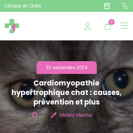
date_range
Clinique du Cèdre
0
chevron_left
Toutes les actualités
30 septembre 2024
Cardiomyopathie
hypertrophique chat : causes,
prévention et plus
bookmark_border
edit
Mélany Marchal