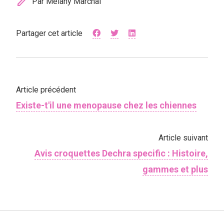
edit
Par Mélany Marchal
Partager cet article
Article précédent
Existe-t'il une menopause chez les chiennes
Article suivant
Avis croquettes Dechra specific : Histoire,
gammes et plus