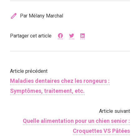
edit
Par Mélany Marchal
Partager cet article
Article précédent
Maladies dentaires chez les rongeurs :
Symptômes, traitement, etc.
Article suivant
Quelle alimentation pour un chien senior :
Croquettes VS Pâtées