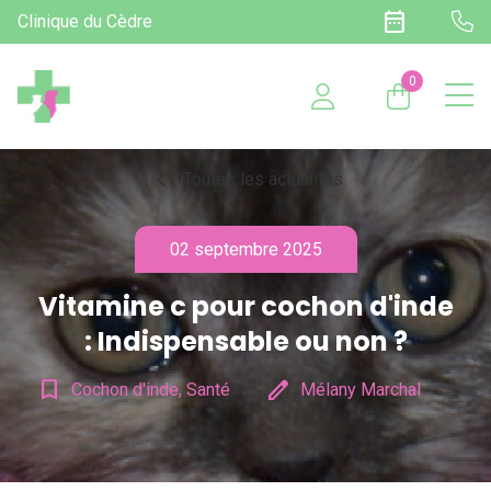
date_range
Clinique du Cèdre
0
chevron_left
Toutes les actualités
02 septembre 2025
Vitamine c pour cochon d'inde​
: Indispensable ou non ?
bookmark_border
edit
Cochon d'inde, Santé
Mélany Marchal