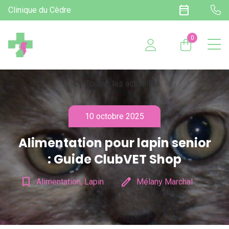
date_range
Clinique du Cèdre
0
chevron_left
Toutes les actualités
10 octobre 2025
Alimentation pour lapin senior
: Guide ClubVET Shop
bookmark_border
edit
Alimentation, Lapin
Mélany Marchal