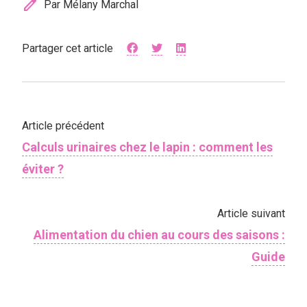
edit
Par Mélany Marchal
Partager cet article
Article précédent
Calculs urinaires chez le lapin : comment les
éviter ?
Article suivant
Alimentation du chien au cours des saisons :
Guide