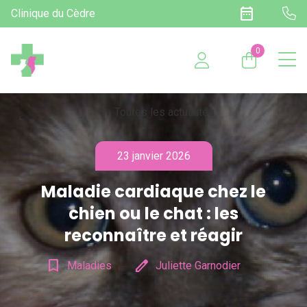
date_range
Clinique du Cèdre
0
chevron_left
Toutes les actualités
23 janvier 2026
Maladie cardiaque chez le
chien ou le chat : les
reconnaître et réagir
bookmark_border
edit
Maladies
Juliette Garnodier