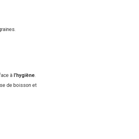
raines.
face à
l'hygiène
.
ise de boisson et