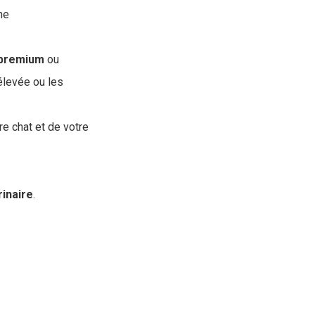
ne
premium
ou
 élevée ou les
re chat et de votre
rinaire
.