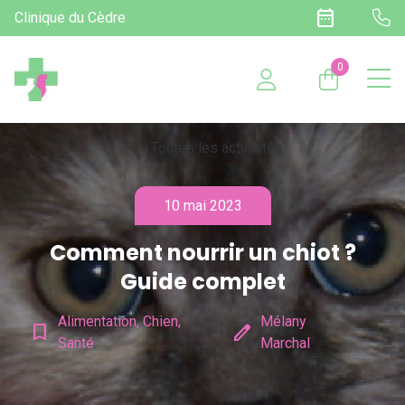
date_range
Clinique du Cèdre
0
chevron_left
Toutes les actualités
10 mai 2023
Comment nourrir un chiot ?
Guide complet
Alimentation, Chien,
Mélany
bookmark_border
edit
Santé
Marchal